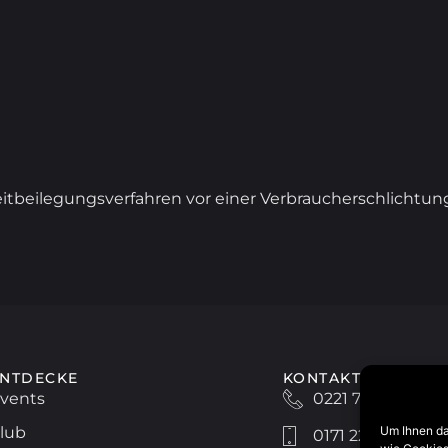
treitbeilegungsverfahren vor einer Verbraucherschlichtu
ENTDECKE
KONTAKT
vents
0221 778892710
Um Ihnen da
lub
0171 2226665